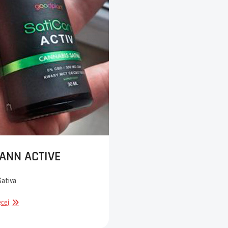
ANN ACTIVE
Sativa
SATICANN
cej
ACTIVE