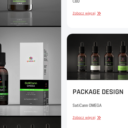
CBD
GOODPLANT
Zobacz więcej
/
PIOTR
SAFJAN
PACKAGE DESIGN
SatiCann OMEGA
PACKAGE
Zobacz więcej
DESIGN