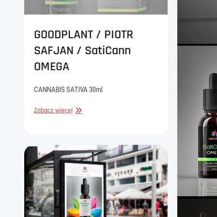
GOODPLANT / PIOTR
SAFJAN / SatiCann
OMEGA
CANNABIS SATIVA 30ml
GOODPLANT
Zobacz więcej
/
PIOTR
SAFJAN
/
SatiCann
OMEGA