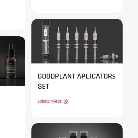
/
POSTER
GOODPLANT APLICATORs
SET
GOODPLANT
Zobacz więcej
APLICATORs
SET