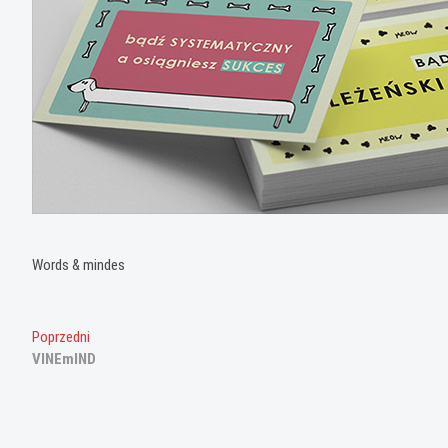
Words & mindes
Nawigacja
Poprzedni
Poprzedni
wpis:
VINEmIND
wpisu