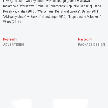
(1985), “Malarstwo czy obraz” w Heidelbergu (2009), wystawa
malarstwa “Warszawa-Praha” w Parlamencie Republiki Czeskiej – Izba
Poselska, Praha (2010), “Warschauer Kunstkraftwerke”, Berlin (2011),
“Aktualny obraz” w Sankt Petersburgu (2010), “Inspirowane Miłoszem”,
Wilno (2011).
Nawigacja
Poprzedni
Następny
Poprzedni
Następny
wpis:
wpis:
ADVERTISING
PACKAGE DESIGN
wpisu