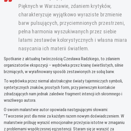
Pięknych w Warszawie, zdaniem krytyków,
charakteryzuje wyjątkowo wyraziste brzmienie
barw pulsujących, przyciemnionych przestrzeni,
pełna harmonia wyszukiwanych przez siebie
latami zestawów kolorystycznych i własna miara
nasycania ich materii światłem.
Spotkanie z aktualną twórczością Czesława Radzkiego, to zdaniem
organizatorów ekspozycji – wędrówka przez krainę świetlistych, silnie
brzmiących, w wyrafinowany sposób zestawionych ze sobą barw.
To wędrówka przez niemal abstrakcyjne światy tajemniczych symboli,
syntetycznych znaków, prostych form, przy pierwszym kontakcie
zdradzających nam jednak zaledwie fragment intencji ich skromnego i
wrażliwego autora.
O swoim malarstwie autor opowiada następującymi słowami:
“Tworzenie jest dla mnie za każdym razem nowym doświadczeniem. W
malarstwie próbuję wyrazić emocjonalne przeżycia istotne w zmaganiu
z problemami współczesnej egzystencji. Staram się je wyrazić za