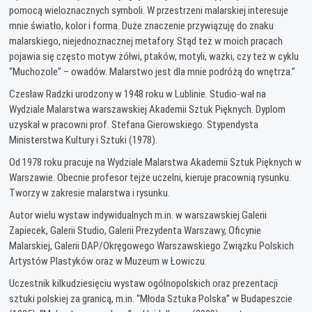
pomocą wieloznacznych symboli. W przestrzeni malarskiej interesuje
mnie światło, kolor i forma. Duże znaczenie przywiązuję do znaku
malarskiego, niejednoznacznej metafory. Stąd też w moich pracach
pojawia się często motyw żółwi, ptaków, motyli, ważki, czy też w cyklu
“Muchozole” – owadów. Malarstwo jest dla mnie podróżą do wnętrza.”
Czesław Radzki urodzony w 1948 roku w Lublinie. Studio-wał na
Wydziale Malarstwa warszawskiej Akademii Sztuk Pięknych. Dyplom
uzyskał w pracowni prof. Stefana Gierowskiego. Stypendysta
Ministerstwa Kultury i Sztuki (1978).
Od 1978 roku pracuje na Wydziale Malarstwa Akademii Sztuk Pięknych w
Warszawie. Obecnie profesor tejże uczelni, kieruje pracownią rysunku.
Tworzy w zakresie malarstwa i rysunku.
Autor wielu wystaw indywidualnych m.in. w warszawskiej Galerii
Zapiecek, Galerii Studio, Galerii Prezydenta Warszawy, Oficynie
Malarskiej, Galerii DAP/Okręgowego Warszawskiego Związku Polskich
Artystów Plastyków oraz w Muzeum w Łowiczu.
Uczestnik kilkudziesięciu wystaw ogólnopolskich oraz prezentacji
sztuki polskiej za granicą, m.in. “Młoda Sztuka Polska” w Budapeszcie