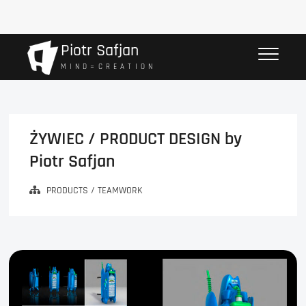
Przejdź
Piotr Safjan
do
M I N D = C R E A T I O N
treści
ŻYWIEC / PRODUCT DESIGN by
Piotr Safjan
PRODUCTS / TEAMWORK