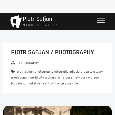
Przejdź
Piotr Safjan
do
M I N D = C R E A T I O N
treści
PIOTR SAFJAN / PHOTOGRAPHY
PHOTOGRAPHY
piotr safjan photography fotografia zdjęcia prace wystawy
nikon canon world city woman rome paris new york warsaw
barcelona madrit venice italy france spain life