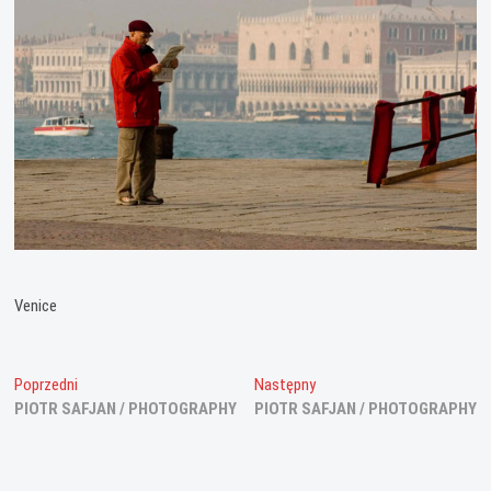
Venice
Nawigacja
Poprzedni
Następny
Poprzedni
Następny
wpis:
wpis:
PIOTR SAFJAN / PHOTOGRAPHY
PIOTR SAFJAN / PHOTOGRAPHY
wpisu