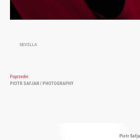
SEVILLA
Nawigacja
Poprzedni
Poprzedni
wpis:
PIOTR SAFJAN / PHOTOGRAPHY
wpisu
Piotr Safj