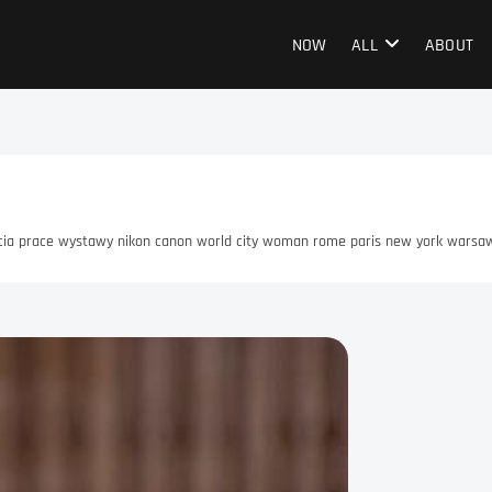
NOW
ALL
ABOUT
ęcia prace wystawy nikon canon world city woman rome paris new york warsaw b