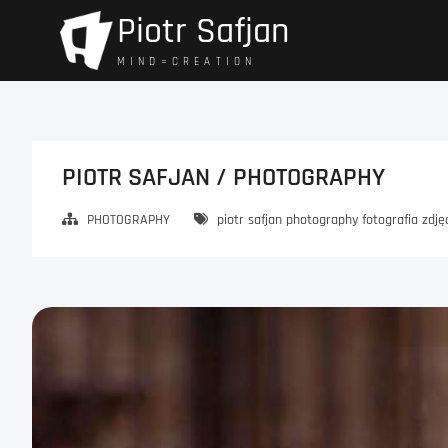
Przejdź
Piotr Safjan
do
treści
M I N D = C R E A T I O N
PIOTR SAFJAN / PHOTOGRAPHY
PHOTOGRAPHY
piotr safjan photography fotografia zdj