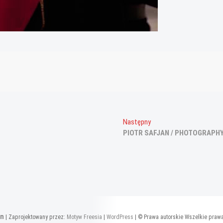
Następny
Następny
wpis:
PIOTR SAFJAN / PHOTOGRAPH
an
| Zaprojektowany przez:
Motyw Freesia
|
WordPress
| © Prawa autorskie Wszelkie praw