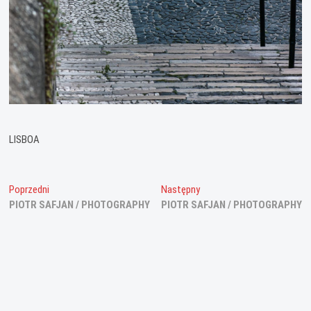
LISBOA
Nawigacja
Poprzedni
Następny
Poprzedni
Następny
wpis:
wpis:
PIOTR SAFJAN / PHOTOGRAPHY
PIOTR SAFJAN / PHOTOGRAPHY
wpisu