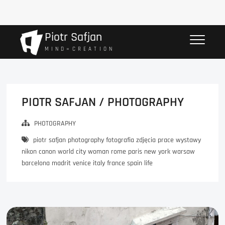
Przejdź
Piotr Safjan
do
M I N D = C R E A T I O N
treści
PIOTR SAFJAN / PHOTOGRAPHY
PHOTOGRAPHY
piotr safjan photography fotografia zdjęcia prace wystawy
nikon canon world city woman rome paris new york warsaw
barcelona madrit venice italy france spain life