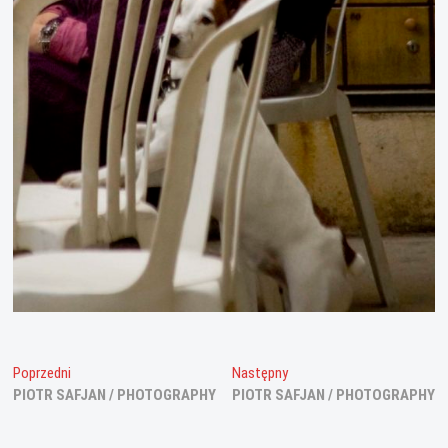
Nawigacja
Poprzedni
Następny
Poprzedni
Następny
wpis:
wpis:
PIOTR SAFJAN / PHOTOGRAPHY
PIOTR SAFJAN / PHOTOGRAPHY
wpisu