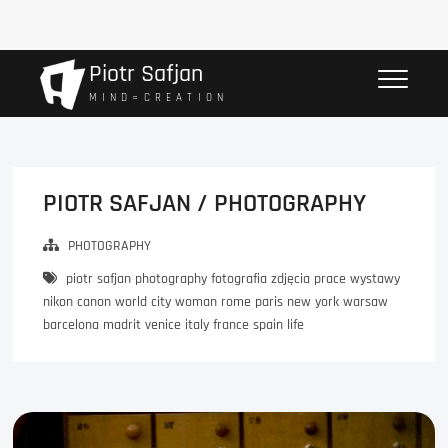
Przejdź
Piotr Safjan
do
M I N D = C R E A T I O N
treści
PIOTR SAFJAN / PHOTOGRAPHY
PHOTOGRAPHY
piotr safjan photography fotografia zdjęcia prace wystawy
nikon canon world city woman rome paris new york warsaw
barcelona madrit venice italy france spain life