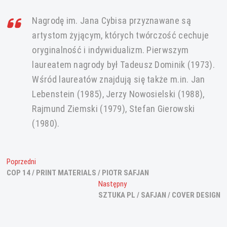
Nagrodę im. Jana Cybisa przyznawane są
artystom żyjącym, których twórczość cechuje
oryginalność i indywidualizm. Pierwszym
laureatem nagrody był Tadeusz Dominik (1973).
Wśród laureatów znajdują się także m.in. Jan
Lebenstein (1985), Jerzy Nowosielski (1988),
Rajmund Ziemski (1979), Stefan Gierowski
(1980).
Nawigacja
Poprzedni
Poprzedni
wpis:
COP 14 / PRINT MATERIALS / PIOTR SAFJAN
wpisu
Następny
Następny
wpis:
SZTUKA PL / SAFJAN / COVER DESIGN