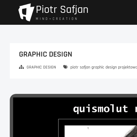
Przejdź
Piotr Safjan
do
treści
M I N D = C R E A T I O N
GRAPHIC DESIGN
GRAPHIC DESIGN
piotr safjan graphic design projekto