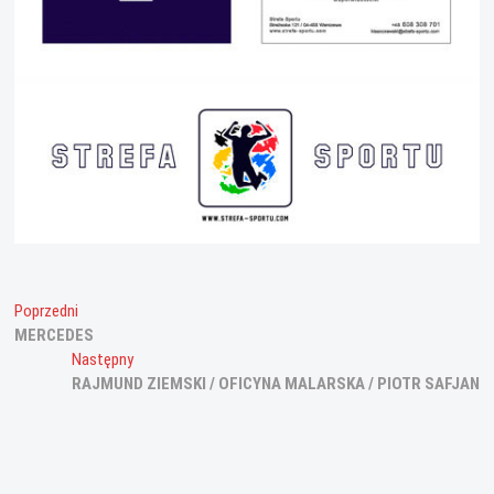
Nawigacja
Poprzedni
Poprzedni
wpis:
MERCEDES
wpisu
Następny
Następny
wpis:
RAJMUND ZIEMSKI / OFICYNA MALARSKA / PIOTR SAFJAN