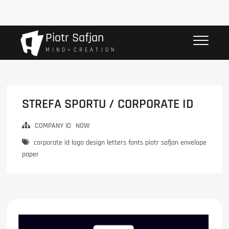
Przejdź
Piotr Safjan
do
M I N D = C R E A T I O N
treści
STREFA SPORTU / CORPORATE ID
COMPANY ID
NOW
corporate id logo design letters fonts piotr safjan envelope
paper