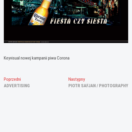
Keyvisual nowej kampanii piwa Corona
Nawigacja
Poprzedni
Następny
Poprzedni
Następny
wpis:
wpis:
ADVERTISING
PIOTR SAFJAN / PHOTOGRAPHY
wpisu