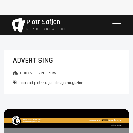
Przejdź
Piotr Safjan
do
M I N D = C R E A T I O N
treści
ADVERTISING
BOOKS / PRINT
NOW
book ad piotr safjan design magazine