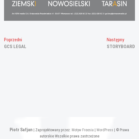
Nawigacja
Poprzedni
Następn
Poprzedni
Następny
wpis:
wpis:
GCS LEGAL
STORYBOARD
wpisu
Piotr Safjan
| Zaprojektowany przez:
Motyw Freesia
|
WordPress
| © Prawa
autorskie Wszelkie prawa zastrzeżone